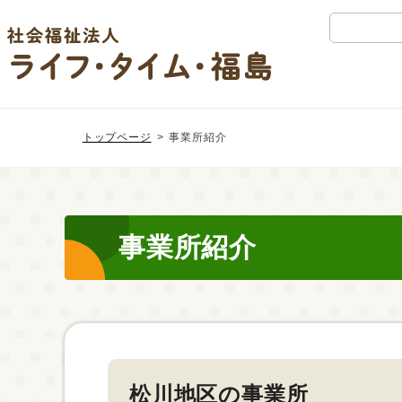
検
索:
Skip
Skip
to
to
トップページ
事業所紹介
the
the
content
Navigation
事業所紹介
松川地区の事業所