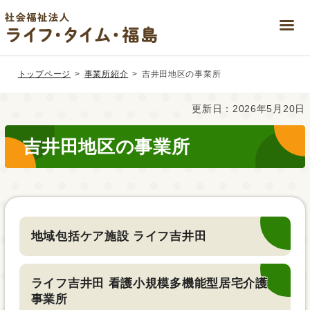
Skip
Skip
to
to
トップページ
事業所紹介
吉井田地区の事業所
the
the
content
Navigation
更新日：2026年5月20日
吉井田地区の事業所
地域包括ケア施設 ライフ吉井田
ライフ吉井田 看護小規模多機能型居宅介護
事業所