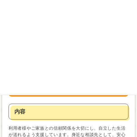
営業時間
平日
8時30分～17時30分
休業日：土日祝日、年末年始（12月30日～1月3日）
利用料金
料金表はこちら [PDFファイル／190KB]
(2)事業所の特徴・強み
内容
利用者様やご家族との信頼関係を大切にし、自立した生活
が送れるよう支援しています。身近な相談先として、安心