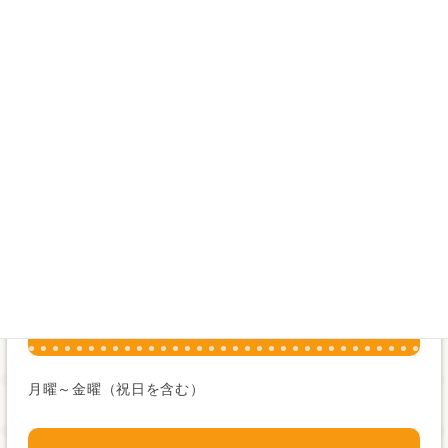
対象の方
要支援1・2、要介護1～5
料金
１食 ￥540（税込）
提供日
月曜～金曜（祝日を含む）