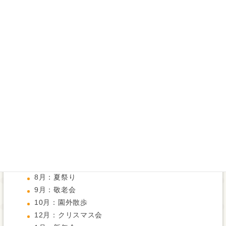
(3)主な行事・取り組み・雰囲気
内容
年間行事
4月：花見
5月：母の日
6月：運動会・父の日
7月：七夕
8月：夏祭り
9月：敬老会
10月：園外散歩
12月：クリスマス会