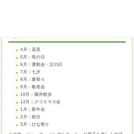
内容
行事予定
4月：花見
5月：母の日
6月：運動会・父の日
7月：七夕
8月：夏祭り
9月：敬老会
10月：園外散歩
12月：クリスマス会
1月：新年会
2月：節分
3月：ひな祭り