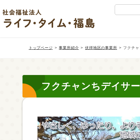
検
索:
Skip
Skip
to
to
トップページ
事業所紹介
伏拝地区の事業所
フクチャ
the
the
content
Navigation
フクチャンちデイサ